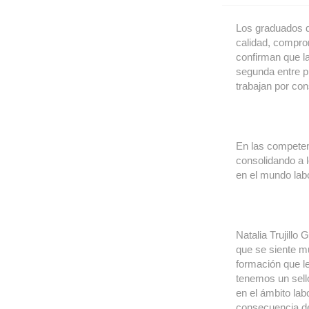
Los graduados d
calidad, compro
confirman que l
segunda entre p
trabajan por cons
En las competen
consolidando a 
en el mundo labo
Natalia Trujillo
que se siente mu
formación que l
tenemos un sell
en el ámbito lab
consecuencia de