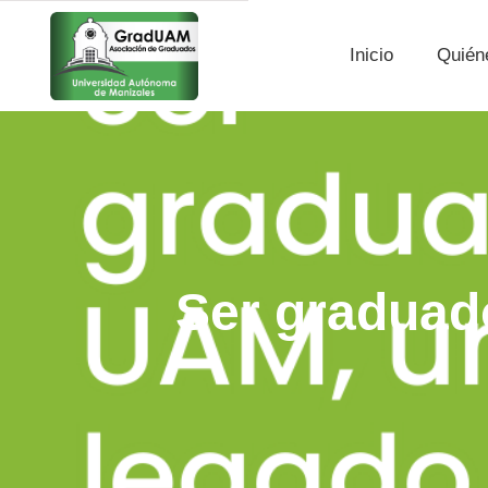
Inicio
Quién
Ser graduad