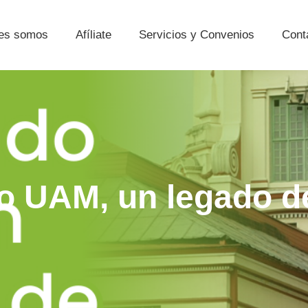
es somos
Afíliate
Servicios y Convenios
Cont
o UAM, un legado de