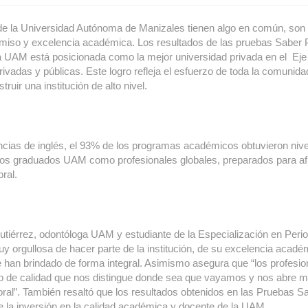
e la Universidad Autónoma de Manizales tienen algo en común, son
miso y excelencia académica. Los resultados de las pruebas Saber 
a UAM está posicionada como la mejor universidad privada en el Eje 
rivadas y públicas. Este logro refleja el esfuerzo de toda la comuni
truir una institución de alto nivel.
cias de inglés, el 93% de los programas académicos obtuvieron nivel
los graduados UAM como profesionales globales, preparados para af
ral.
 Gutiérrez, odontóloga UAM y estudiante de la Especialización en Peri
y orgullosa de hacer parte de la institución, de su excelencia acadé
e han brindado de forma integral. Asimismo asegura que “los profesi
o de calidad que nos distingue donde sea que vayamos y nos abre 
oral”. También resaltó que los resultados obtenidos en las Pruebas 
 la inversión en la calidad académica y docente de la UAM.