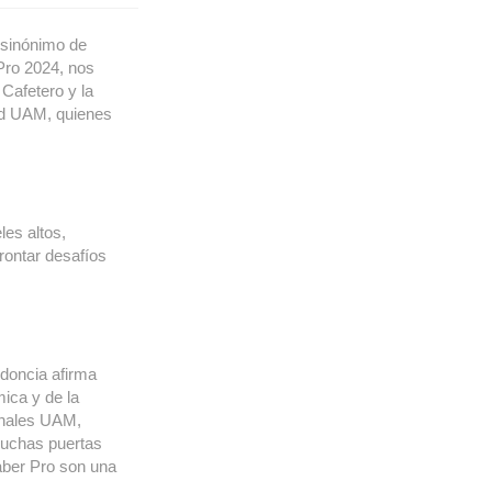
 sinónimo de
Pro 2024, nos
Cafetero y la
dad UAM, quienes
es altos,
rontar desafíos
odoncia afirma
mica y de la
onales UAM,
muchas puertas
Saber Pro son una