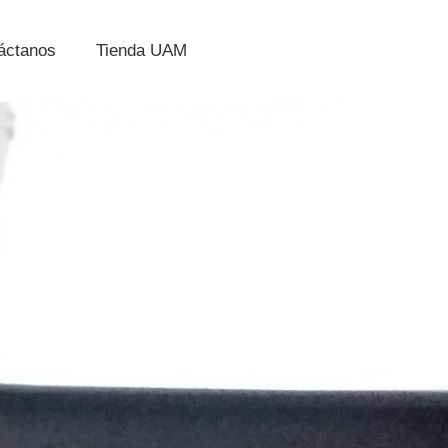
áctanos
Tienda UAM
adUAM abre con
te’