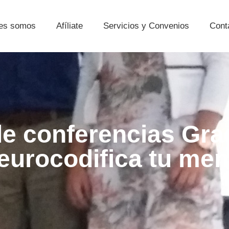
es somos
Afíliate
Servicios y Convenios
Cont
 de conferencias Gr
eurocodifica tu men