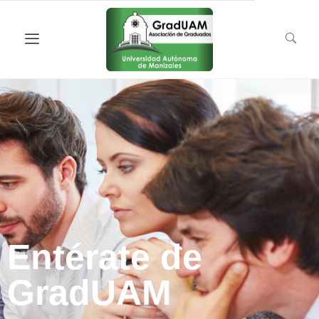
Entérate de
GradUAM